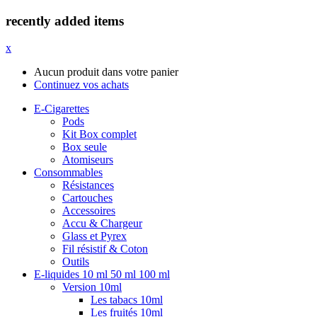
recently added items
x
Aucun produit dans votre panier
Continuez vos achats
E-Cigarettes
Pods
Kit Box complet
Box seule
Atomiseurs
Consommables
Résistances
Cartouches
Accessoires
Accu & Chargeur
Glass et Pyrex
Fil résistif & Coton
Outils
E-liquides 10 ml 50 ml 100 ml
Version 10ml
Les tabacs 10ml
Les fruités 10ml