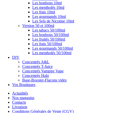
Les bonbons 10ml
Les mentholés 10ml
Les frais 10ml
Les gourmands 10ml
Les Sels de Nicotine 10ml
Version 50 et 100ml
Les tabacs 50/100ml
Les bonbons 50/100ml
Les fruités 50/100ml
Les frais 50/100ml
Les gourmands 50/100ml
Les mentholés 50/100ml
DIY
Concentrés A&L
Concentrés T-Juice
Concentrés Vampire Vape
Concentrés Halo
Base-Booster-Flacons vides
Vos Boutiques
Actualités
Nos magasins
Contacts
Livraison
Conditions Générales de Vente (CGV)