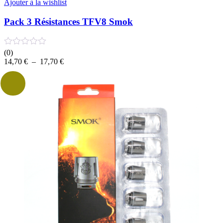
Ajouter à la wishlist
Pack 3 Résistances TFV8 Smok
(0)
Plage
14,70
€
–
17,70
€
de
prix :
14,70 €
à
17,70 €