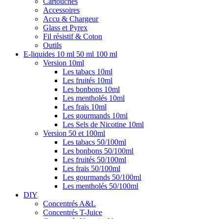
Cartouches
Accessoires
Accu & Chargeur
Glass et Pyrex
Fil résistif & Coton
Outils
E-liquides 10 ml 50 ml 100 ml
Version 10ml
Les tabacs 10ml
Les fruités 10ml
Les bonbons 10ml
Les mentholés 10ml
Les frais 10ml
Les gourmands 10ml
Les Sels de Nicotine 10ml
Version 50 et 100ml
Les tabacs 50/100ml
Les bonbons 50/100ml
Les fruités 50/100ml
Les frais 50/100ml
Les gourmands 50/100ml
Les mentholés 50/100ml
DIY
Concentrés A&L
Concentrés T-Juice