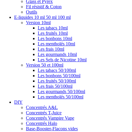
Glass et Pyrex
Fil résistif & Coton
Outils
E-liquides 10 ml 50 ml 100 ml
Version 10ml
Les tabacs 10ml
Les fruités 10ml
Les bonbons 10ml
Les mentholés 10ml
Les frais 10ml
Les gourmands 10ml
Les Sels de Nicotine 10ml
Version 50 et 100ml
Les tabacs 50/100ml
Les bonbons 50/100ml
Les fruités 50/100ml
Les frais 50/100ml
Les gourmands 50/100ml
Les mentholés 50/100ml
DIY
Concentrés A&L
Concentrés T-Juice
Concentrés Vampire Vape
Concentrés Halo
Base-Booster-Flacons vides