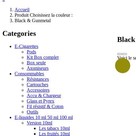
Accueil
Produit Choisissez la couleur :
Black & Gunmetal
Categories
Black
E-Cigarettes
Pods
Kit Box complet
Voici le s
Box seule
Atomiseurs
Consommables
Résistances
Cartouches
Accessoires
Accu & Chargeur
Glass et Pyrex
Fil résistif & Coton
Outils
E-liquides 10 ml 50 ml 100 ml
Version 10ml
Les tabacs 10ml
Les fruités 10ml