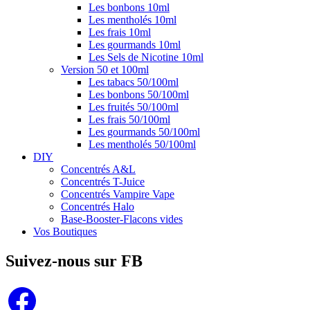
Les bonbons 10ml
Les mentholés 10ml
Les frais 10ml
Les gourmands 10ml
Les Sels de Nicotine 10ml
Version 50 et 100ml
Les tabacs 50/100ml
Les bonbons 50/100ml
Les fruités 50/100ml
Les frais 50/100ml
Les gourmands 50/100ml
Les mentholés 50/100ml
DIY
Concentrés A&L
Concentrés T-Juice
Concentrés Vampire Vape
Concentrés Halo
Base-Booster-Flacons vides
Vos Boutiques
Suivez-nous sur FB
Facebook