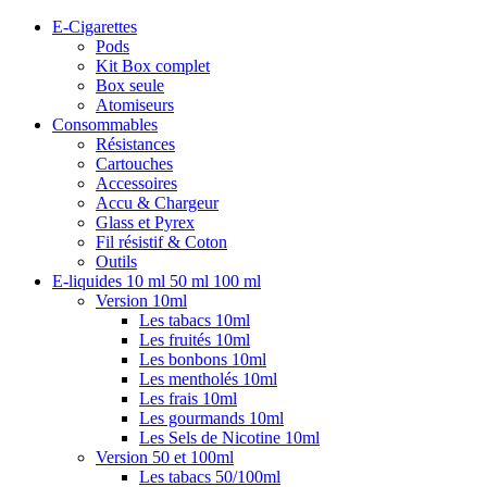
E-Cigarettes
Pods
Kit Box complet
Box seule
Atomiseurs
Consommables
Résistances
Cartouches
Accessoires
Accu & Chargeur
Glass et Pyrex
Fil résistif & Coton
Outils
E-liquides 10 ml 50 ml 100 ml
Version 10ml
Les tabacs 10ml
Les fruités 10ml
Les bonbons 10ml
Les mentholés 10ml
Les frais 10ml
Les gourmands 10ml
Les Sels de Nicotine 10ml
Version 50 et 100ml
Les tabacs 50/100ml