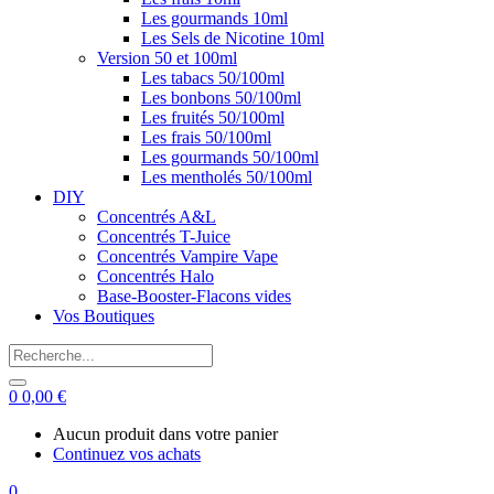
Les gourmands 10ml
Les Sels de Nicotine 10ml
Version 50 et 100ml
Les tabacs 50/100ml
Les bonbons 50/100ml
Les fruités 50/100ml
Les frais 50/100ml
Les gourmands 50/100ml
Les mentholés 50/100ml
DIY
Concentrés A&L
Concentrés T-Juice
Concentrés Vampire Vape
Concentrés Halo
Base-Booster-Flacons vides
Vos Boutiques
0
0,00
€
Aucun produit dans votre panier
Continuez vos achats
0