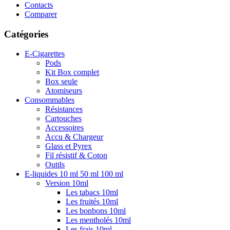
Contacts
Comparer
Catégories
E-Cigarettes
Pods
Kit Box complet
Box seule
Atomiseurs
Consommables
Résistances
Cartouches
Accessoires
Accu & Chargeur
Glass et Pyrex
Fil résistif & Coton
Outils
E-liquides 10 ml 50 ml 100 ml
Version 10ml
Les tabacs 10ml
Les fruités 10ml
Les bonbons 10ml
Les mentholés 10ml
Les frais 10ml