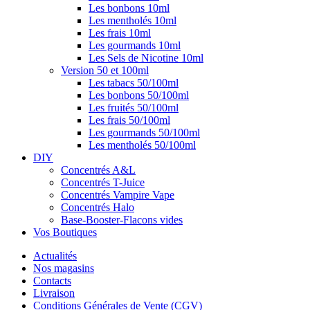
Les bonbons 10ml
Les mentholés 10ml
Les frais 10ml
Les gourmands 10ml
Les Sels de Nicotine 10ml
Version 50 et 100ml
Les tabacs 50/100ml
Les bonbons 50/100ml
Les fruités 50/100ml
Les frais 50/100ml
Les gourmands 50/100ml
Les mentholés 50/100ml
DIY
Concentrés A&L
Concentrés T-Juice
Concentrés Vampire Vape
Concentrés Halo
Base-Booster-Flacons vides
Vos Boutiques
Actualités
Nos magasins
Contacts
Livraison
Conditions Générales de Vente (CGV)