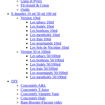
Glass et Pyrex
Fil résistif & Coton
Outils
E-liquides 10 ml 50 ml 100 ml
Version 10ml
Les tabacs 10ml
Les fruités 10ml
Les bonbons 10ml
Les mentholés 10ml
Les frais 10ml
Les gourmands 10ml
Les Sels de Nicotine 10ml
Version 50 et 100ml
Les tabacs 50/100ml
Les bonbons 50/100ml
Les fruités 50/100ml
Les frais 50/100ml
Les gourmands 50/100ml
Les mentholés 50/100ml
DIY
Concentrés A&L
Concentrés T-Juice
Concentrés Vampire Vape
Concentrés Halo
Base-Booster-Flacons vides