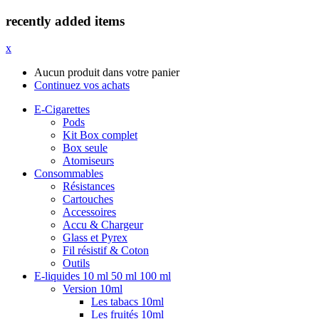
recently added items
x
Aucun produit dans votre panier
Continuez vos achats
E-Cigarettes
Pods
Kit Box complet
Box seule
Atomiseurs
Consommables
Résistances
Cartouches
Accessoires
Accu & Chargeur
Glass et Pyrex
Fil résistif & Coton
Outils
E-liquides 10 ml 50 ml 100 ml
Version 10ml
Les tabacs 10ml
Les fruités 10ml