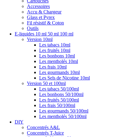
Cartouches
Accessoires
Accu & Chargeur
Glass et Pyrex
Fil résistif & Coton
Outils
E-liquides 10 ml 50 ml 100 ml
Version 10ml
Les tabacs 10ml
Les fruités 10ml
Les bonbons 10ml
Les mentholés 10ml
Les frais 10ml
Les gourmands 10ml
Les Sels de Nicotine 10ml
Version 50 et 100ml
Les tabacs 50/100ml
Les bonbons 50/100ml
Les fruités 50/100ml
Les frais 50/100ml
Les gourmands 50/100ml
Les mentholés 50/100ml
DIY
Concentrés A&L
Concentrés T-Juice