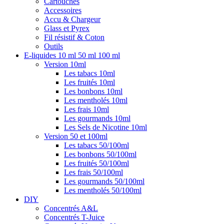
Cartouches
Accessoires
Accu & Chargeur
Glass et Pyrex
Fil résistif & Coton
Outils
E-liquides 10 ml 50 ml 100 ml
Version 10ml
Les tabacs 10ml
Les fruités 10ml
Les bonbons 10ml
Les mentholés 10ml
Les frais 10ml
Les gourmands 10ml
Les Sels de Nicotine 10ml
Version 50 et 100ml
Les tabacs 50/100ml
Les bonbons 50/100ml
Les fruités 50/100ml
Les frais 50/100ml
Les gourmands 50/100ml
Les mentholés 50/100ml
DIY
Concentrés A&L
Concentrés T-Juice