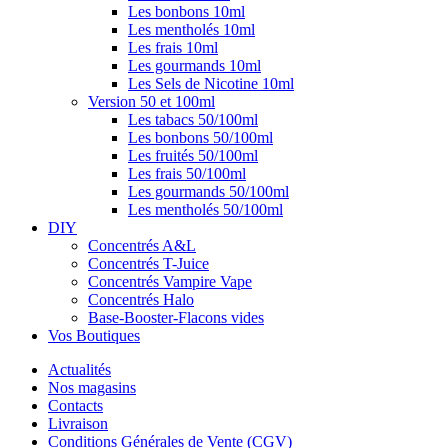
Les bonbons 10ml
Les mentholés 10ml
Les frais 10ml
Les gourmands 10ml
Les Sels de Nicotine 10ml
Version 50 et 100ml
Les tabacs 50/100ml
Les bonbons 50/100ml
Les fruités 50/100ml
Les frais 50/100ml
Les gourmands 50/100ml
Les mentholés 50/100ml
DIY
Concentrés A&L
Concentrés T-Juice
Concentrés Vampire Vape
Concentrés Halo
Base-Booster-Flacons vides
Vos Boutiques
Actualités
Nos magasins
Contacts
Livraison
Conditions Générales de Vente (CGV)