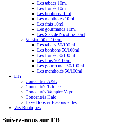
Les tabacs 10ml
Les fruités 10ml
Les bonbons 10ml
Les mentholés 10ml
Les frais 10ml
Les gourmands 10ml
Les Sels de Nicotine 10ml
Version 50 et 100ml
Les tabacs 50/100ml
Les bonbons 50/100ml
Les fruités 50/100ml
Les frais 50/100ml
Les gourmands 50/100ml
Les mentholés 50/100ml
DIY
Concentrés A&L
Concentrés T-Juice
Concentrés Vampire Vape
Concentrés Halo
Base-Booster-Flacons vides
Vos Boutiques
Suivez-nous sur FB