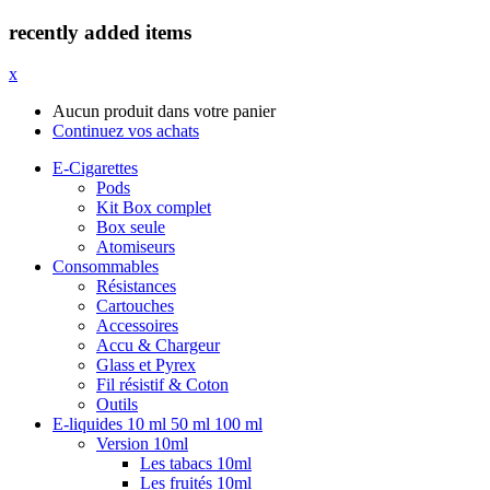
recently added items
x
Aucun produit dans votre panier
Continuez vos achats
E-Cigarettes
Pods
Kit Box complet
Box seule
Atomiseurs
Consommables
Résistances
Cartouches
Accessoires
Accu & Chargeur
Glass et Pyrex
Fil résistif & Coton
Outils
E-liquides 10 ml 50 ml 100 ml
Version 10ml
Les tabacs 10ml
Les fruités 10ml