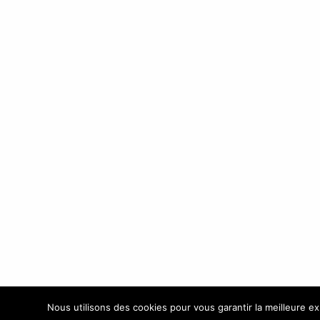
vides
Vos Boutiques
SUIVEZ-NOUS SUR FB
Facebook
LÉGAL
Nos magasins de Cigarette Electronique
Mentions légales
Conditions Générales de Vente (CGV)
Nous utilisons des cookies pour vous garantir la meilleure ex
Politique de confidentialité