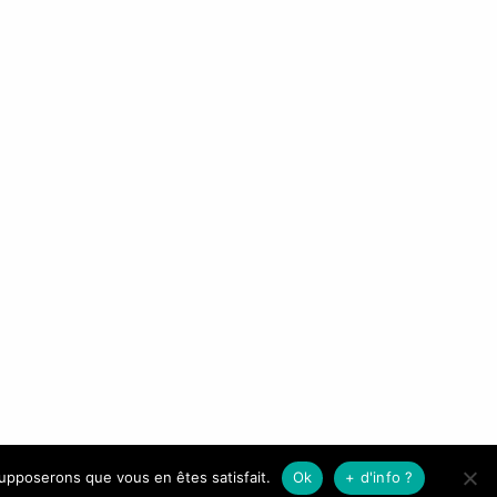
0
0
ONTACT :
finitevap 12 rue d'Auxonne 21000 Dijon
l : 03 80 35 00 00 E-mail : contact@infinitevap.fr
verture du lundi au samedi de 10h00 à 19h00
supposerons que vous en êtes satisfait.
Ok
+ d'info ?