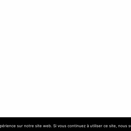
.
INFORMATIONS
C
Contacts
In
Te
Mon compte
Ma liste d’envies
Ou
périence sur notre site web. Si vous continuez à utiliser ce site, nous 
Livraison