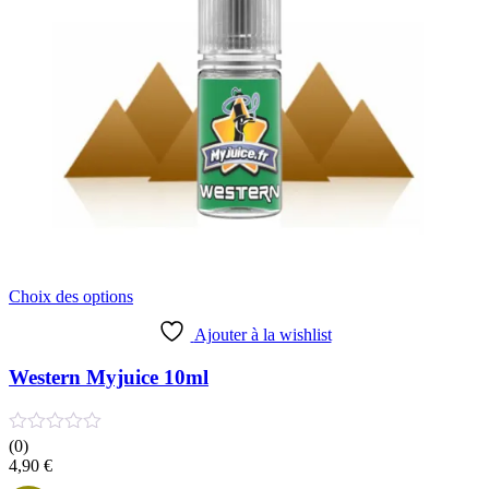
Ce
Choix des options
produit
a
Ajouter à la wishlist
plusieurs
variations.
Western Myjuice 10ml
Les
options
peuvent
(0)
être
4,90
€
choisies