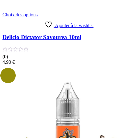
Ce
Choix des options
produit
a
Ajouter à la wishlist
plusieurs
variations.
Delicio Dictator Savourea 10ml
Les
options
peuvent
(0)
être
4,90
€
choisies
sur
la
page
du
produit