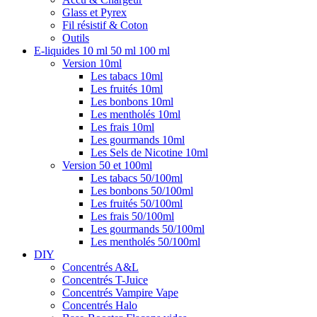
Glass et Pyrex
Fil résistif & Coton
Outils
E-liquides 10 ml 50 ml 100 ml
Version 10ml
Les tabacs 10ml
Les fruités 10ml
Les bonbons 10ml
Les mentholés 10ml
Les frais 10ml
Les gourmands 10ml
Les Sels de Nicotine 10ml
Version 50 et 100ml
Les tabacs 50/100ml
Les bonbons 50/100ml
Les fruités 50/100ml
Les frais 50/100ml
Les gourmands 50/100ml
Les mentholés 50/100ml
DIY
Concentrés A&L
Concentrés T-Juice
Concentrés Vampire Vape
Concentrés Halo