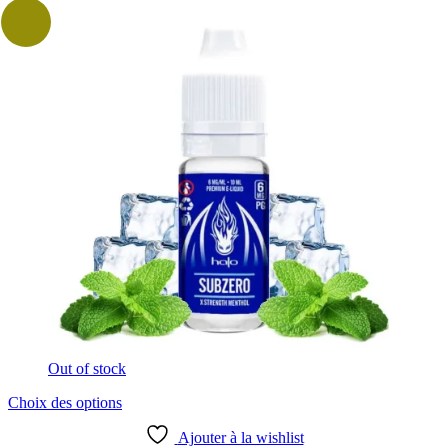
sur
la
page
du
produit
Out of stock
Ce
Choix des options
produit
a
Ajouter à la wishlist