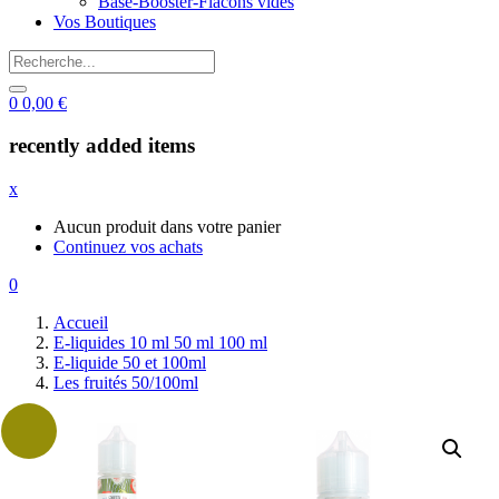
Base-Booster-Flacons vides
Vos Boutiques
0
0,00
€
recently added items
x
Aucun produit dans votre panier
Continuez vos achats
0
Accueil
E-liquides 10 ml 50 ml 100 ml
E-liquide 50 et 100ml
Les fruités 50/100ml