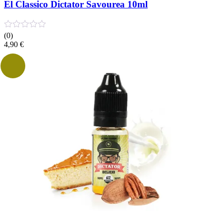
variations.
El Classico Dictator Savourea 10ml
Les
options
peuvent
(0)
être
4,90
€
choisies
sur
la
page
du
produit