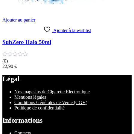
Ajouter au panier
Ajouter à la wishlist
SubZero Halo 50ml
(0)
22,90
€
Légal
Nos magasins de Cigarette Electronique
Mentions légales
Conditions Générales de Vente (CGV)
Politique de confidentialité
Informations
Contacts