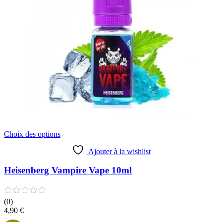
Ce
Choix des options
produit
a
Ajouter à la wishlist
plusieurs
variations.
Heisenberg Vampire Vape 10ml
Les
options
peuvent
(0)
être
4,90
€
choisies