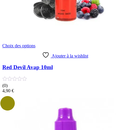
Ce
Choix des options
produit
a
Ajouter à la wishlist
plusieurs
variations.
Red Devil Avap 10ml
Les
options
peuvent
(0)
être
4,90
€
choisies
sur
la
page
du
produit