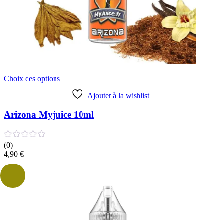
Ce
Choix des options
produit
a
Ajouter à la wishlist
plusieurs
variations.
Arizona Myjuice 10ml
Les
options
peuvent
(0)
être
4,90
€
choisies
sur
la
page
du
produit