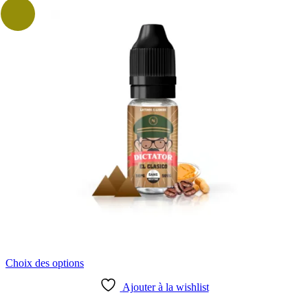
sur
la
page
du
produit
Ce
Choix des options
produit
a
Ajouter à la wishlist
plusieurs