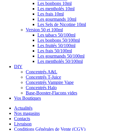
Les bonbons 10ml
Les mentholés 10ml
Les frais 10ml
Les gourmands 10ml
Les Sels de Nicotine 10ml
Version 50 et 100ml
Les tabacs 50/100ml
Les bonbons 50/100ml
Les fruités 50/100ml
Les frais 50/100ml
Les gourmands 50/100ml
Les mentholés 50/100ml
DIY
Concentrés A&L
Concentrés T-Juice
Concentrés Vampire Vape
Concentrés Halo
Base-Booster-Flacons vides
Vos Boutiques
Actualités
Nos magasins
Contacts
Livraison
Conditions Générales de Vente (CGV)