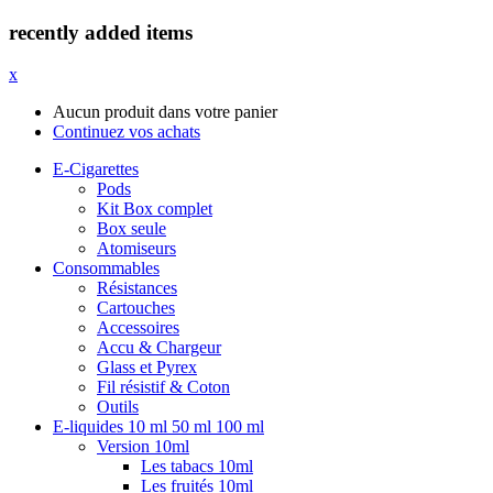
recently added items
x
Aucun produit dans votre panier
Continuez vos achats
E-Cigarettes
Pods
Kit Box complet
Box seule
Atomiseurs
Consommables
Résistances
Cartouches
Accessoires
Accu & Chargeur
Glass et Pyrex
Fil résistif & Coton
Outils
E-liquides 10 ml 50 ml 100 ml
Version 10ml
Les tabacs 10ml
Les fruités 10ml