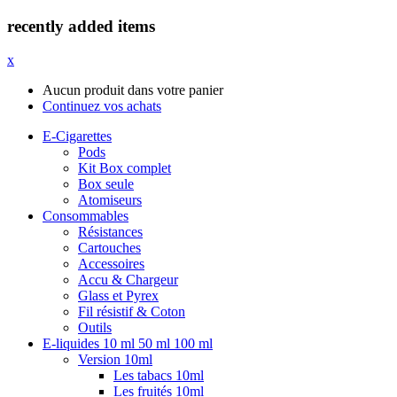
recently added items
x
Aucun produit dans votre panier
Continuez vos achats
E-Cigarettes
Pods
Kit Box complet
Box seule
Atomiseurs
Consommables
Résistances
Cartouches
Accessoires
Accu & Chargeur
Glass et Pyrex
Fil résistif & Coton
Outils
E-liquides 10 ml 50 ml 100 ml
Version 10ml
Les tabacs 10ml
Les fruités 10ml