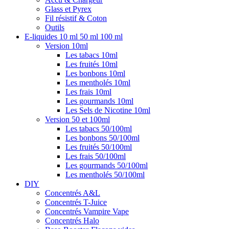
Glass et Pyrex
Fil résistif & Coton
Outils
E-liquides 10 ml 50 ml 100 ml
Version 10ml
Les tabacs 10ml
Les fruités 10ml
Les bonbons 10ml
Les mentholés 10ml
Les frais 10ml
Les gourmands 10ml
Les Sels de Nicotine 10ml
Version 50 et 100ml
Les tabacs 50/100ml
Les bonbons 50/100ml
Les fruités 50/100ml
Les frais 50/100ml
Les gourmands 50/100ml
Les mentholés 50/100ml
DIY
Concentrés A&L
Concentrés T-Juice
Concentrés Vampire Vape
Concentrés Halo