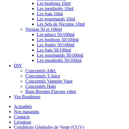
Les bonbons 10ml
Les mentholés 10ml
Les frais 10ml
Les gourmands 10ml
Les Sels de Nicotine 10ml
Version 50 et 100ml
Les tabacs 50/100ml
Les bonbons 50/100ml
Les fruités 50/100ml
Les frais 50/100ml
Les gourmands 50/100ml
Les mentholés 50/100ml
DIY
Concentrés A&L
Concentrés T-Juice
Concentrés Vampire Vape
Concentrés Halo
Base-Booster-Flacons vides
Vos Boutiques
Actualités
Nos magasins
Contacts
Livraison
Conditions Générales de Vente (CGV)