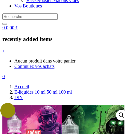
Base-Booster-Flacons vides
Vos Boutiques
0
0,00
€
recently added items
x
Aucun produit dans votre panier
Continuez vos achats
0
Accueil
E-liquides 10 ml 50 ml 100 ml
DIY