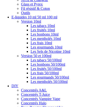
Glass et Pyrex
Fil résistif & Coton
Outils
E-liquides 10 ml 50 ml 100 ml
Version 10ml
Les tabacs 10ml
Les fruités 10ml
Les bonbons 10ml
Les mentholés 10ml
Les frais 10ml
Les gourmands 10ml
Les Sels de Nicotine 10ml
Version 50 et 100ml
Les tabacs 50/100ml
Les bonbons 50/100ml
Les fruités 50/100ml
Les frais 50/100ml
Les gourmands 50/100ml
Les mentholés 50/100ml
DIY
Concentrés A&L
Concentrés T-Juice
Concentrés Vampire Vape
Concentrés Halo