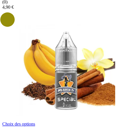
(0)
4,90
€
Ce
Choix des options
produit