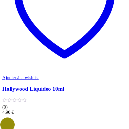
la
page
du
produit
Ajouter à la wishlist
Hollywood Liquideo 10ml
(0)
4,90
€