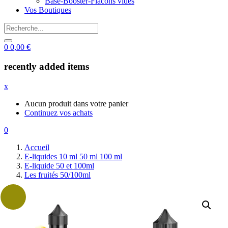
Base-Booster-Flacons vides
Vos Boutiques
0
0,00
€
recently added items
x
Aucun produit dans votre panier
Continuez vos achats
0
Accueil
E-liquides 10 ml 50 ml 100 ml
E-liquide 50 et 100ml
Les fruités 50/100ml