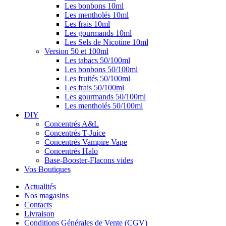
Les bonbons 10ml
Les mentholés 10ml
Les frais 10ml
Les gourmands 10ml
Les Sels de Nicotine 10ml
Version 50 et 100ml
Les tabacs 50/100ml
Les bonbons 50/100ml
Les fruités 50/100ml
Les frais 50/100ml
Les gourmands 50/100ml
Les mentholés 50/100ml
DIY
Concentrés A&L
Concentrés T-Juice
Concentrés Vampire Vape
Concentrés Halo
Base-Booster-Flacons vides
Vos Boutiques
Actualités
Nos magasins
Contacts
Livraison
Conditions Générales de Vente (CGV)