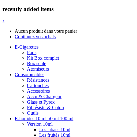
recently added items
x
Aucun produit dans votre panier
Continuez vos achats
E-Cigarettes
Pods
Kit Box complet
Box seule
Atomiseurs
Consommables
Résistances
Cartouches
Accessoires
Accu & Chargeur
Glass et Pyrex
Fil résistif & Coton
Outils
E-liquides 10 ml 50 ml 100 ml
Version 10ml
Les tabacs 10ml
Les fruités 10ml