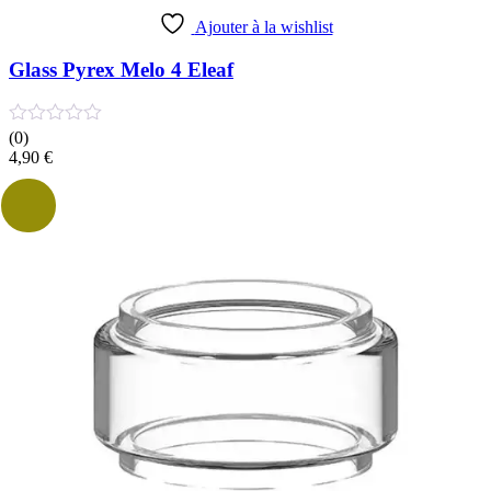
produit
a
Ajouter à la wishlist
plusieurs
variations.
Glass Pyrex Melo 4 Eleaf
Les
options
peuvent
(0)
être
4,90
€
choisies
sur
la
page
du
produit