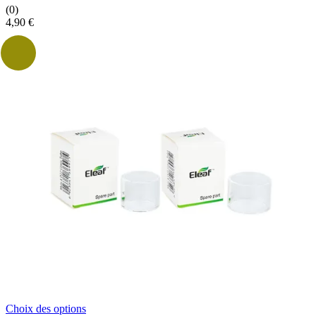
(0)
4,90
€
Ce
Choix des options