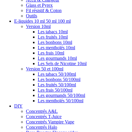
Glass et Pyrex
Fil résistif & Coton
Outils
E-liquides 10 ml 50 ml 100 ml
Version 10ml
Les tabacs 10ml
Les fruités 10ml
Les bonbons 10ml
Les mentholés 10ml
Les frais 10ml
Les gourmands 10ml
Les Sels de Nicotine 10ml
Version 50 et 100ml
Les tabacs 50/100ml
Les bonbons 50/100ml
Les fruités 50/100ml
Les frais 50/100ml
Les gourmands 50/100ml
Les mentholés 50/100ml
DIY
Concentrés A&L
Concentrés T-Juice
Concentrés Vampire Vape
Concentrés Halo