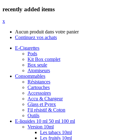
recently added items
x
Aucun produit dans votre panier
Continuez vos achats
E-Cigarettes
Pods
Kit Box complet
Box seule
Atomiseurs
Consommables
Résistances
Cartouches
Accessoires
Accu & Chargeur
Glass et Pyrex
Fil résistif & Coton
Outils
E-liquides 10 ml 50 ml 100 ml
Version 10ml
Les tabacs 10ml
Les fruités 10ml