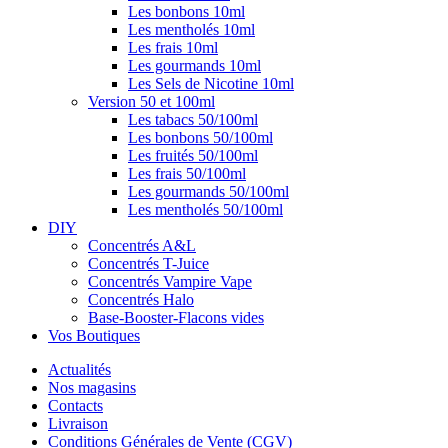
Les bonbons 10ml
Les mentholés 10ml
Les frais 10ml
Les gourmands 10ml
Les Sels de Nicotine 10ml
Version 50 et 100ml
Les tabacs 50/100ml
Les bonbons 50/100ml
Les fruités 50/100ml
Les frais 50/100ml
Les gourmands 50/100ml
Les mentholés 50/100ml
DIY
Concentrés A&L
Concentrés T-Juice
Concentrés Vampire Vape
Concentrés Halo
Base-Booster-Flacons vides
Vos Boutiques
Actualités
Nos magasins
Contacts
Livraison
Conditions Générales de Vente (CGV)