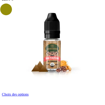
Ce
Choix des options
produit
a