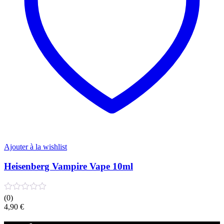
choisies
sur
la
page
du
produit
Ajouter à la wishlist
Heisenberg Vampire Vape 10ml
(0)
4,90
€