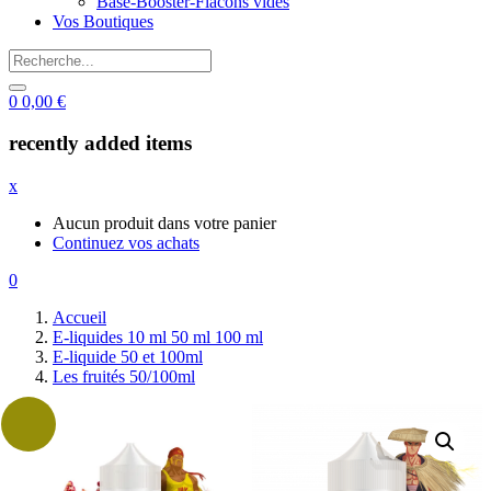
Base-Booster-Flacons vides
Vos Boutiques
0
0,00
€
recently added items
x
Aucun produit dans votre panier
Continuez vos achats
0
Accueil
E-liquides 10 ml 50 ml 100 ml
E-liquide 50 et 100ml
Les fruités 50/100ml