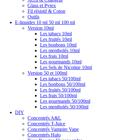
Glass et Pyrex
Fil résistif & Coton
Outils
E-liquides 10 ml 50 ml 100 ml
Version 10ml
Les tabacs 10ml
Les fruités 10ml
Les bonbons 10ml
Les mentholés 10ml
Les frais 10ml
Les gourmands 10ml
Les Sels de Nicotine 10ml
Version 50 et 100ml
Les tabacs 50/100ml
Les bonbons 50/100ml
Les fruités 50/100ml
Les frais 50/100ml
Les gourmands 50/100ml
Les mentholés 50/100ml
DIY
Concentrés A&L
Concentrés T-Juice
Concentrés Vampire Vape
Concentrés Halo