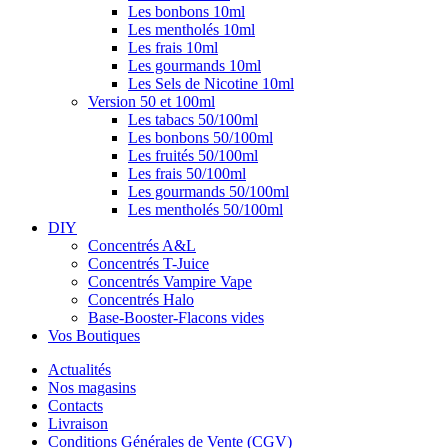
Les bonbons 10ml
Les mentholés 10ml
Les frais 10ml
Les gourmands 10ml
Les Sels de Nicotine 10ml
Version 50 et 100ml
Les tabacs 50/100ml
Les bonbons 50/100ml
Les fruités 50/100ml
Les frais 50/100ml
Les gourmands 50/100ml
Les mentholés 50/100ml
DIY
Concentrés A&L
Concentrés T-Juice
Concentrés Vampire Vape
Concentrés Halo
Base-Booster-Flacons vides
Vos Boutiques
Actualités
Nos magasins
Contacts
Livraison
Conditions Générales de Vente (CGV)