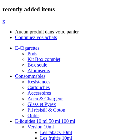
recently added items
x
Aucun produit dans votre panier
Continuez vos achats
E-Cigarettes
Pods
Kit Box complet
Box seule
Atomiseurs
Consommables
Résistances
Cartouches
Accessoires
Accu & Chargeur
Glass et Pyrex
Fil résistif & Coton
Outils
E-liquides 10 ml 50 ml 100 ml
Version 10ml
Les tabacs 10ml
Les fruités 10ml