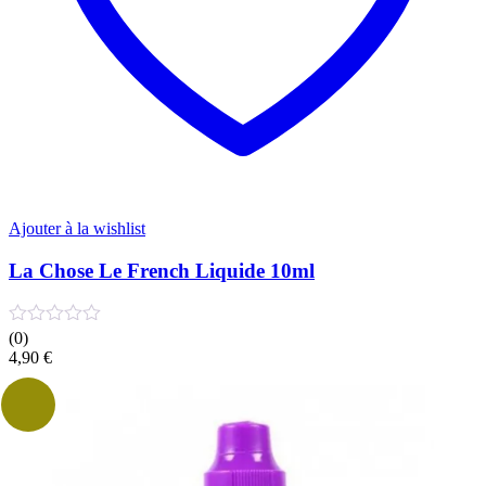
produit
Ajouter à la wishlist
La Chose Le French Liquide 10ml
(0)
4,90
€