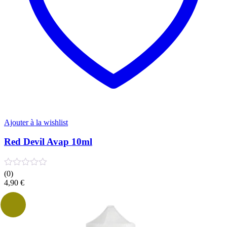
page
du
produit
Ajouter à la wishlist
Red Devil Avap 10ml
(0)
4,90
€