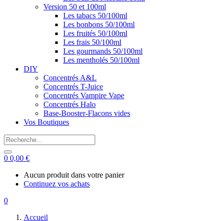
Version 50 et 100ml
Les tabacs 50/100ml
Les bonbons 50/100ml
Les fruités 50/100ml
Les frais 50/100ml
Les gourmands 50/100ml
Les mentholés 50/100ml
DIY
Concentrés A&L
Concentrés T-Juice
Concentrés Vampire Vape
Concentrés Halo
Base-Booster-Flacons vides
Vos Boutiques
0
0,00
€
Aucun produit dans votre panier
Continuez vos achats
0
Accueil