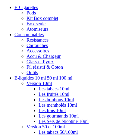
E-Cigarettes
Pods
Kit Box complet
Box seule
Atomiseurs
Consommables
Résistances
Cartouches
Accessoires
Accu & Chargeur
Glass et Pyrex
Fil résistif & Coton
Outils
E-liquides 10 ml 50 ml 100 ml
Version 10ml
Les tabacs 10ml
Les fruités 10ml
Les bonbons 10ml
Les mentholés 10ml
Les frais 10ml
Les gourmands 10ml
Les Sels de Nicotine 10ml
Version 50 et 100ml
Les tabacs 50/100ml