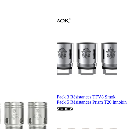
Pack 3 Résistances TFV8 Smok
Pack 5 Résistances Prism T20 Innokin