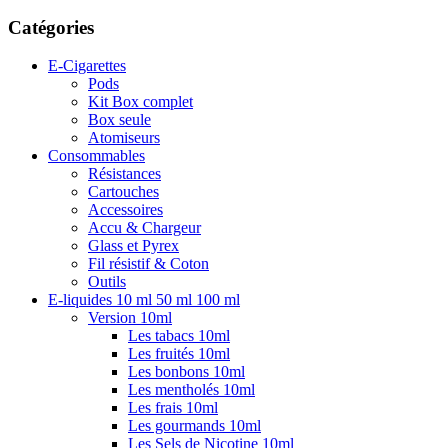
Catégories
E-Cigarettes
Pods
Kit Box complet
Box seule
Atomiseurs
Consommables
Résistances
Cartouches
Accessoires
Accu & Chargeur
Glass et Pyrex
Fil résistif & Coton
Outils
E-liquides 10 ml 50 ml 100 ml
Version 10ml
Les tabacs 10ml
Les fruités 10ml
Les bonbons 10ml
Les mentholés 10ml
Les frais 10ml
Les gourmands 10ml
Les Sels de Nicotine 10ml