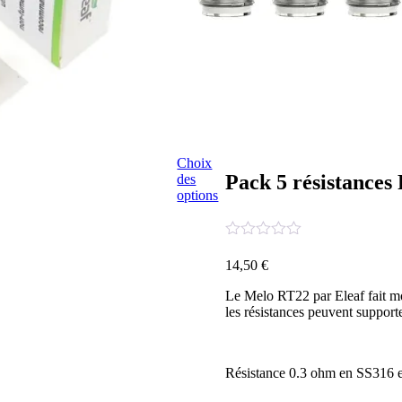
Choix
Pack 5 résistances
des
Ce
options
produit
a
plusieurs
variations.
14,50
€
Les
options
Le Melo RT22 par Eleaf fait mo
peuvent
les résistances peuvent supporte
être
choisies
sur
la
Résistance 0.3 ohm en SS316 e
page