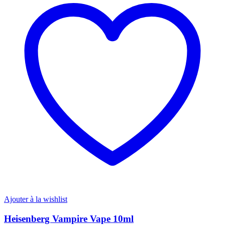
variations.
Les
options
peuvent
être
choisies
sur
la
page
du
produit
Ajouter à la wishlist
Heisenberg Vampire Vape 10ml