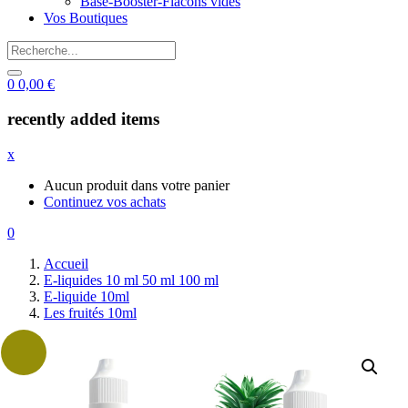
Base-Booster-Flacons vides
Vos Boutiques
0
0,00
€
recently added items
x
Aucun produit dans votre panier
Continuez vos achats
0
Accueil
E-liquides 10 ml 50 ml 100 ml
E-liquide 10ml
Les fruités 10ml