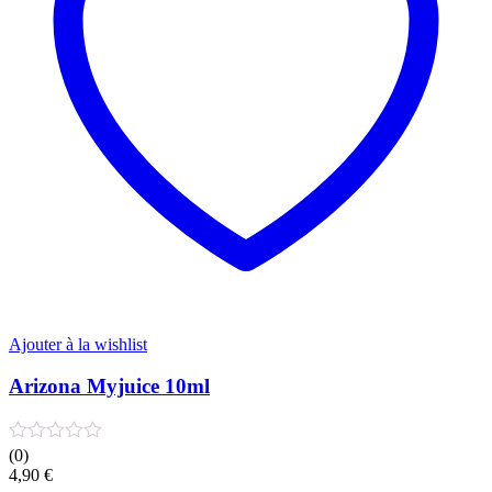
être
choisies
sur
la
page
du
produit
Ajouter à la wishlist
Arizona Myjuice 10ml
(0)
4,90
€