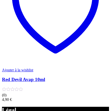
sur
la
page
du
produit
Ajouter à la wishlist
Red Devil Avap 10ml
(0)
4,90
€
Légal