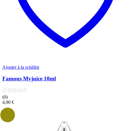
du
produit
Ajouter à la wishlist
Famous Myjuice 10ml
(0)
4,90
€