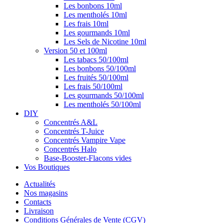
Les bonbons 10ml
Les mentholés 10ml
Les frais 10ml
Les gourmands 10ml
Les Sels de Nicotine 10ml
Version 50 et 100ml
Les tabacs 50/100ml
Les bonbons 50/100ml
Les fruités 50/100ml
Les frais 50/100ml
Les gourmands 50/100ml
Les mentholés 50/100ml
DIY
Concentrés A&L
Concentrés T-Juice
Concentrés Vampire Vape
Concentrés Halo
Base-Booster-Flacons vides
Vos Boutiques
Actualités
Nos magasins
Contacts
Livraison
Conditions Générales de Vente (CGV)