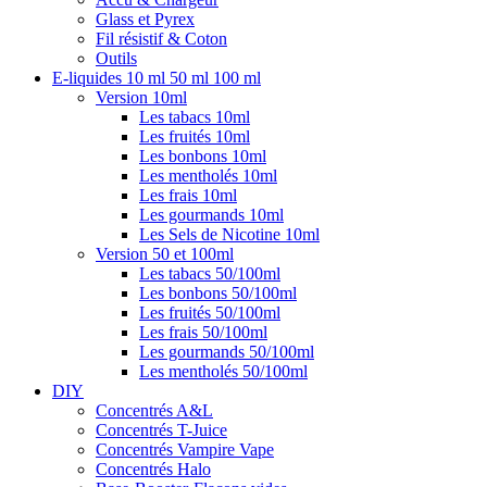
Glass et Pyrex
Fil résistif & Coton
Outils
E-liquides 10 ml 50 ml 100 ml
Version 10ml
Les tabacs 10ml
Les fruités 10ml
Les bonbons 10ml
Les mentholés 10ml
Les frais 10ml
Les gourmands 10ml
Les Sels de Nicotine 10ml
Version 50 et 100ml
Les tabacs 50/100ml
Les bonbons 50/100ml
Les fruités 50/100ml
Les frais 50/100ml
Les gourmands 50/100ml
Les mentholés 50/100ml
DIY
Concentrés A&L
Concentrés T-Juice
Concentrés Vampire Vape
Concentrés Halo