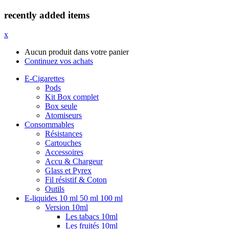
recently added items
x
Aucun produit dans votre panier
Continuez vos achats
E-Cigarettes
Pods
Kit Box complet
Box seule
Atomiseurs
Consommables
Résistances
Cartouches
Accessoires
Accu & Chargeur
Glass et Pyrex
Fil résistif & Coton
Outils
E-liquides 10 ml 50 ml 100 ml
Version 10ml
Les tabacs 10ml
Les fruités 10ml