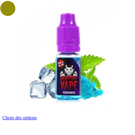
Ce
Choix des options
produit
a
plusieurs