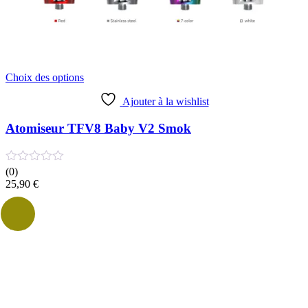
Ce
Choix des options
produit
a
Ajouter à la wishlist
plusieurs
variations.
Atomiseur TFV8 Baby V2 Smok
Les
options
peuvent
(0)
être
25,90
€
choisies
sur
la
page
du
produit