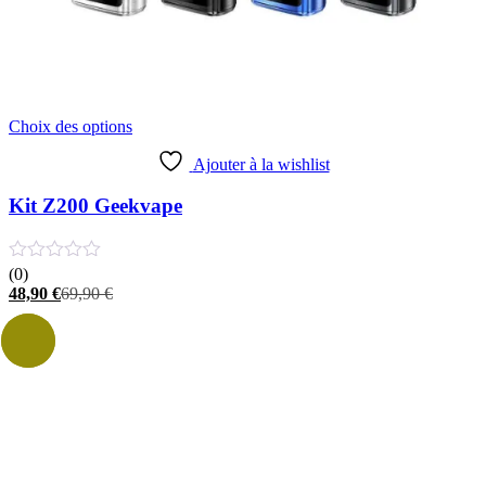
Ce
Choix des options
produit
a
Ajouter à la wishlist
plusieurs
variations.
Kit Z200 Geekvape
Les
options
peuvent
(0)
être
Le
Le
48,90
€
69,90
€
choisies
prix
prix
sur
actuel
initial
la
- 18%
est :
était :
page
48,90 €.
69,90 €.
du
produit