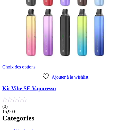
Ce
Choix des options
produit
a
Ajouter à la wishlist
plusieurs
variations.
Kit Vibe SE Vaporesso
Les
options
peuvent
(0)
être
15,90
€
choisies
Categories
sur
la
page