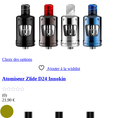
Ce
Choix des options
produit
a
Ajouter à la wishlist
plusieurs
variations.
Atomiseur Zlide D24 Innokin
Les
options
peuvent
(0)
être
21,90
€
choisies
sur
la
page