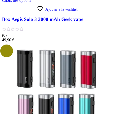
Ce
Choix des options
produit
a
Ajouter à la wishlist
plusieurs
variations.
Box Aegis Solo 3 3000 mAh Geek vape
Les
options
peuvent
(0)
être
49,90
€
choisies
sur
la
page
du
produit