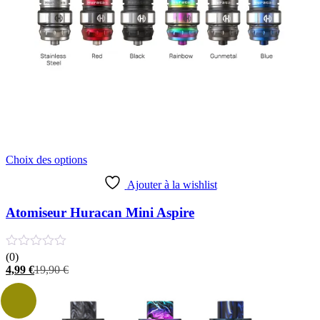
Ce
Choix des options
produit
a
Ajouter à la wishlist
plusieurs
variations.
Atomiseur Huracan Mini Aspire
Les
options
peuvent
(0)
être
Le
Le
4,99
€
19,90
€
choisies
prix
prix
sur
actuel
initial
la
est :
était :
page