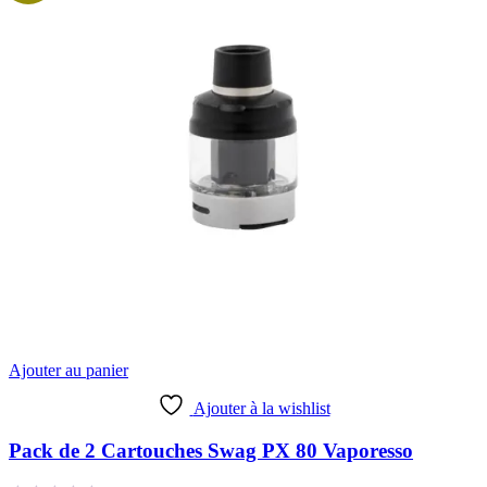
48,90 €.
59,90 €.
du
produit
Ajouter au panier
Ajouter à la wishlist
Pack de 2 Cartouches Swag PX 80 Vaporesso