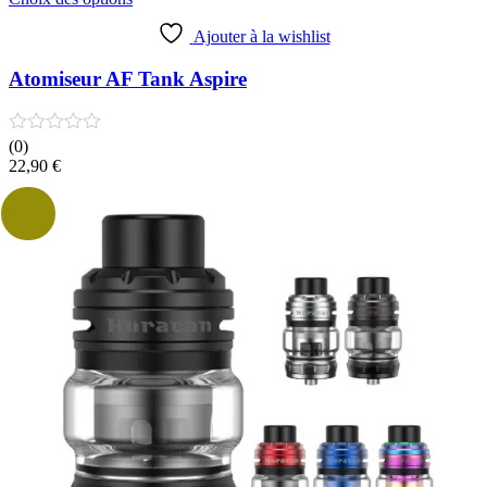
produit
a
Ajouter à la wishlist
plusieurs
variations.
Atomiseur AF Tank Aspire
Les
options
peuvent
(0)
être
22,90
€
choisies
sur
la
page
du
produit