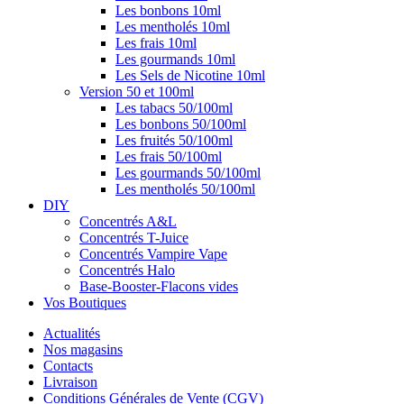
Les bonbons 10ml
Les mentholés 10ml
Les frais 10ml
Les gourmands 10ml
Les Sels de Nicotine 10ml
Version 50 et 100ml
Les tabacs 50/100ml
Les bonbons 50/100ml
Les fruités 50/100ml
Les frais 50/100ml
Les gourmands 50/100ml
Les mentholés 50/100ml
DIY
Concentrés A&L
Concentrés T-Juice
Concentrés Vampire Vape
Concentrés Halo
Base-Booster-Flacons vides
Vos Boutiques
Actualités
Nos magasins
Contacts
Livraison
Conditions Générales de Vente (CGV)