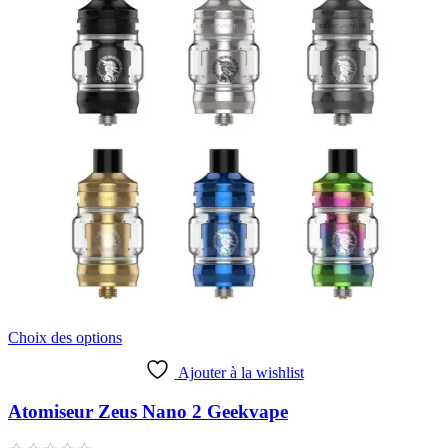
du
produit
Ce
Choix des options
produit
a
Ajouter à la wishlist
plusieurs
variations.
Atomiseur Zeus Nano 2 Geekvape
Les
options