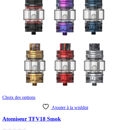
4,99 €.
19,90 €.
du
produit
Ce
Choix des options
produit
a
Ajouter à la wishlist
plusieurs
variations.
Atomiseur TFV18 Smok
Les
options