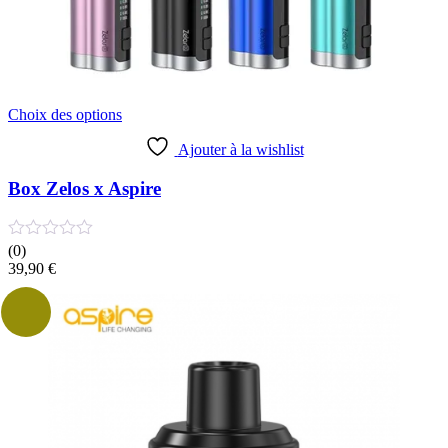
Ce
Choix des options
produit
a
Ajouter à la wishlist
plusieurs
variations.
Box Zelos x Aspire
Les
options
peuvent
(0)
être
39,90
€
choisies
sur
la
page
du
produit