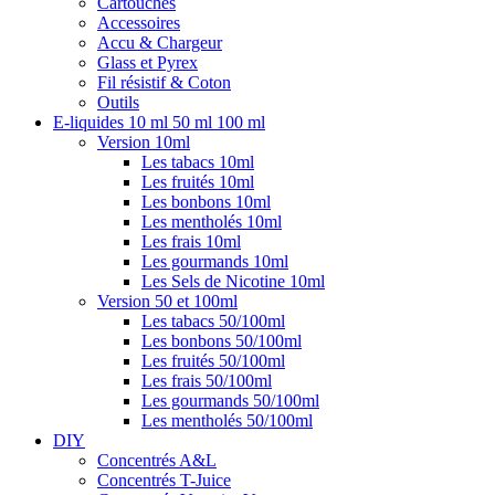
Cartouches
Accessoires
Accu & Chargeur
Glass et Pyrex
Fil résistif & Coton
Outils
E-liquides 10 ml 50 ml 100 ml
Version 10ml
Les tabacs 10ml
Les fruités 10ml
Les bonbons 10ml
Les mentholés 10ml
Les frais 10ml
Les gourmands 10ml
Les Sels de Nicotine 10ml
Version 50 et 100ml
Les tabacs 50/100ml
Les bonbons 50/100ml
Les fruités 50/100ml
Les frais 50/100ml
Les gourmands 50/100ml
Les mentholés 50/100ml
DIY
Concentrés A&L
Concentrés T-Juice