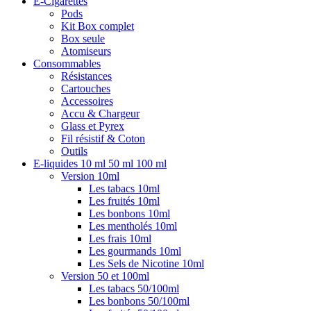
E-Cigarettes
du
Pods
produit
Kit Box complet
Box seule
Atomiseurs
Consommables
Résistances
Cartouches
Accessoires
Accu & Chargeur
Glass et Pyrex
Fil résistif & Coton
Outils
E-liquides 10 ml 50 ml 100 ml
Version 10ml
Les tabacs 10ml
Les fruités 10ml
Les bonbons 10ml
Les mentholés 10ml
Les frais 10ml
Les gourmands 10ml
Les Sels de Nicotine 10ml
Version 50 et 100ml
Les tabacs 50/100ml
Les bonbons 50/100ml