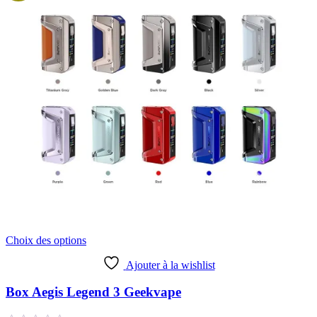
Ce
Choix des options
produit
a
Ajouter à la wishlist
plusieurs
variations.
Box Aegis Legend 3 Geekvape
Les
options