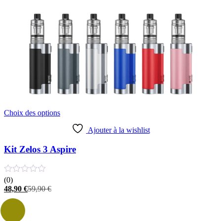
Ce
Choix des options
produit
a
Ajouter à la wishlist
plusieurs
variations.
Kit Zelos 3 Aspire
Les
options
peuvent
(0)
être
Le
Le
48,90
€
59,90
€
choisies
prix
prix
sur
actuel
initial
la
est :
était :
page