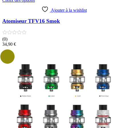
Choix des options
produit
a
Ajouter à la wishlist
plusieurs
variations.
Atomiseur TFV16 Smok
Les
options
peuvent
(0)
être
34,90
€
choisies
sur
la
page
du
produit