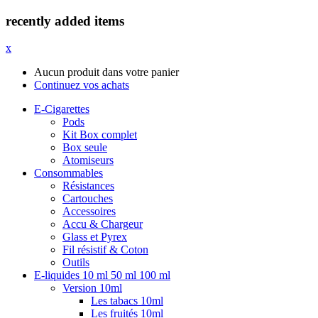
recently added items
x
Aucun produit dans votre panier
Continuez vos achats
E-Cigarettes
Pods
Kit Box complet
Box seule
Atomiseurs
Consommables
Résistances
Cartouches
Accessoires
Accu & Chargeur
Glass et Pyrex
Fil résistif & Coton
Outils
E-liquides 10 ml 50 ml 100 ml
Version 10ml
Les tabacs 10ml
Les fruités 10ml