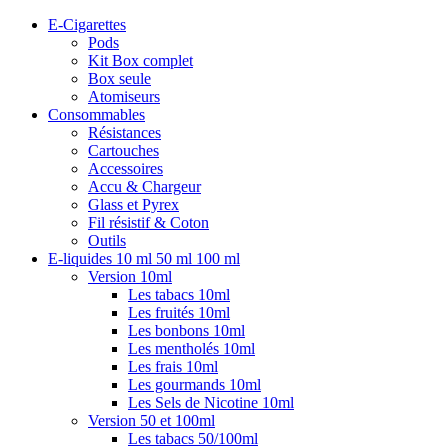
E-Cigarettes
Pods
Kit Box complet
Box seule
Atomiseurs
Consommables
Résistances
Cartouches
Accessoires
Accu & Chargeur
Glass et Pyrex
Fil résistif & Coton
Outils
E-liquides 10 ml 50 ml 100 ml
Version 10ml
Les tabacs 10ml
Les fruités 10ml
Les bonbons 10ml
Les mentholés 10ml
Les frais 10ml
Les gourmands 10ml
Les Sels de Nicotine 10ml
Version 50 et 100ml
Les tabacs 50/100ml