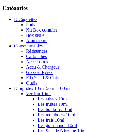
Catégories
E-Cigarettes
Pods
Kit Box complet
Box seule
Atomiseurs
Consommables
Résistances
Cartouches
Accessoires
Accu & Chargeur
Glass et Pyrex
Fil résistif & Coton
Outils
E-liquides 10 ml 50 ml 100 ml
Version 10ml
Les tabacs 10ml
Les fruités 10ml
Les bonbons 10ml
Les mentholés 10ml
Les frais 10ml
Les gourmands 10ml
Les Sels de Nicotine 10ml