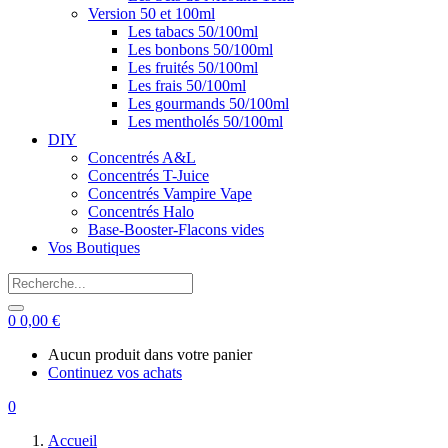
Version 50 et 100ml
Les tabacs 50/100ml
Les bonbons 50/100ml
Les fruités 50/100ml
Les frais 50/100ml
Les gourmands 50/100ml
Les mentholés 50/100ml
DIY
Concentrés A&L
Concentrés T-Juice
Concentrés Vampire Vape
Concentrés Halo
Base-Booster-Flacons vides
Vos Boutiques
0
0,00
€
Aucun produit dans votre panier
Continuez vos achats
0
Accueil