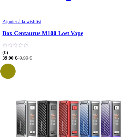
Ajouter à la wishlist
Box Centaurus M100 Lost Vape
(0)
Le
Le
39,90
€
49,90
€
prix
prix
actuel
initial
est :
était :
39,90 €.
49,90 €.