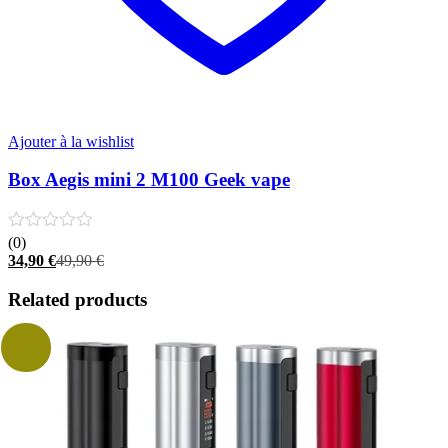
Ajouter à la wishlist
Box Aegis mini 2 M100 Geek vape
(0)
Le
Le
34,90
€
49,90
€
prix
prix
actuel
initial
Related products
est :
était :
34,90 €.
49,90 €.