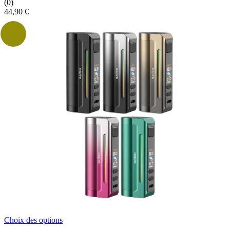
(0)
44,90
€
Ce
Choix des options
produit