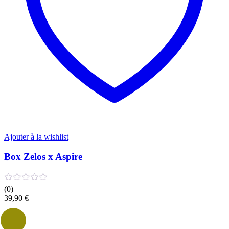
la
page
du
produit
Ajouter à la wishlist
Box Zelos x Aspire
(0)
39,90
€