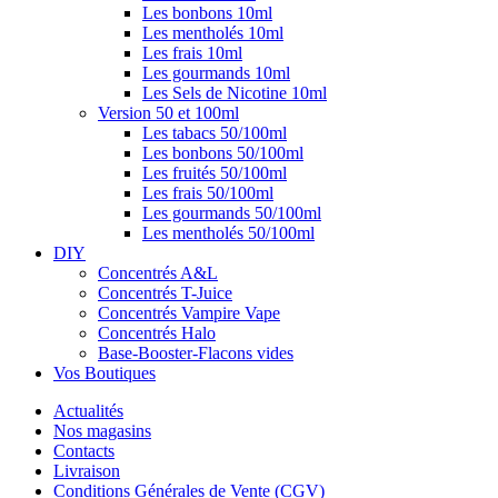
Les bonbons 10ml
Les mentholés 10ml
Les frais 10ml
Les gourmands 10ml
Les Sels de Nicotine 10ml
Version 50 et 100ml
Les tabacs 50/100ml
Les bonbons 50/100ml
Les fruités 50/100ml
Les frais 50/100ml
Les gourmands 50/100ml
Les mentholés 50/100ml
DIY
Concentrés A&L
Concentrés T-Juice
Concentrés Vampire Vape
Concentrés Halo
Base-Booster-Flacons vides
Vos Boutiques
Actualités
Nos magasins
Contacts
Livraison
Conditions Générales de Vente (CGV)