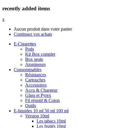
recently added items
x
Aucun produit dans votre panier
Continuez vos achats
E-Cigarettes
Pods
Kit Box complet
Box seule
Atomiseurs
Consommables
Résistances
Cartouches
Accessoires
Accu & Chargeur
Glass et Pyrex
Fil résistif & Coton
Outils
E-liquides 10 ml 50 ml 100 ml
Version 10ml
Les tabacs 10ml
Les fruités 10ml