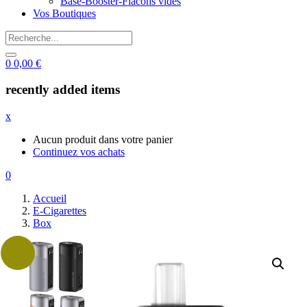
Base-Booster-Flacons vides
Vos Boutiques
0
0,00
€
recently added items
x
Aucun produit dans votre panier
Continuez vos achats
0
Accueil
E-Cigarettes
Box