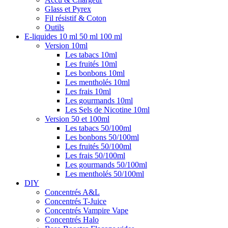
Glass et Pyrex
Fil résistif & Coton
Outils
E-liquides 10 ml 50 ml 100 ml
Version 10ml
Les tabacs 10ml
Les fruités 10ml
Les bonbons 10ml
Les mentholés 10ml
Les frais 10ml
Les gourmands 10ml
Les Sels de Nicotine 10ml
Version 50 et 100ml
Les tabacs 50/100ml
Les bonbons 50/100ml
Les fruités 50/100ml
Les frais 50/100ml
Les gourmands 50/100ml
Les mentholés 50/100ml
DIY
Concentrés A&L
Concentrés T-Juice
Concentrés Vampire Vape
Concentrés Halo