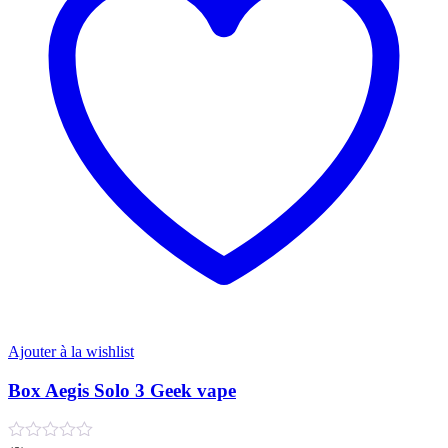
options
peuvent
être
choisies
sur
la
page
du
produit
Ajouter à la wishlist
Box Aegis Solo 3 Geek vape