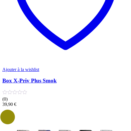
du
produit
Ajouter à la wishlist
Box X-Priv Plus Smok
(0)
39,90
€