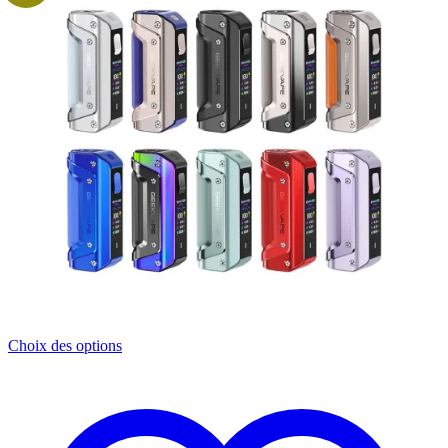
Ce
Choix des options
produit
a
plusieurs
variations.
Les